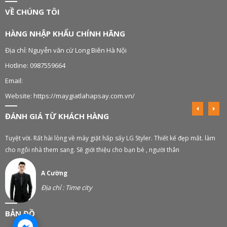
VỀ CHÚNG TÔI
HÀNG NHẬP KHẨU CHÍNH HÃNG
Địa chỉ: Nguyễn văn cừ Long Biên Hà Nội
Hotline: 0987559664
Email:
Website: https://maygiatlahapsay.com.vn/
ĐÁNH GIÁ TỪ KHÁCH HÀNG
Tuyệt vời. Rất hài lòng về máy giặt hấp sấy LG Styler. Thiết kế đẹp mắt. làm
M
cho ngôi nhà them sang. Sẽ giới thiệu cho bạn bè , người thân
A Cường
Địa chỉ : Time city
BẢN ĐỒ