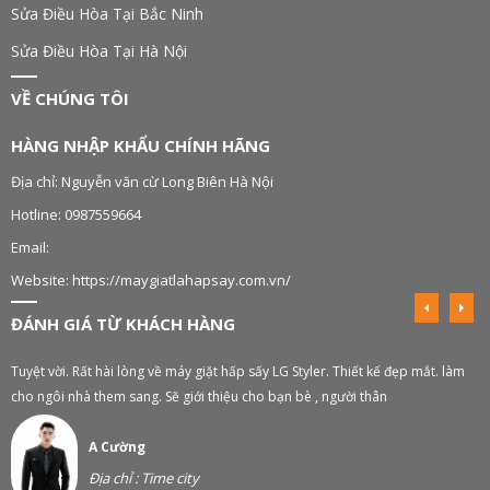
Sửa Điều Hòa Tại Bắc Ninh
Sửa Điều Hòa Tại Hà Nội
VỀ CHÚNG TÔI
HÀNG NHẬP KHẨU CHÍNH HÃNG
Địa chỉ: Nguyễn văn cừ Long Biên Hà Nội
Hotline: 0987559664
Email:
Website: https://maygiatlahapsay.com.vn/
ĐÁNH GIÁ TỪ KHÁCH HÀNG
Tuyệt vời. Rất hài lòng về máy giặt hấp sấy LG Styler. Thiết kế đẹp mắt. làm
M
cho ngôi nhà them sang. Sẽ giới thiệu cho bạn bè , người thân
A Cường
Địa chỉ : Time city