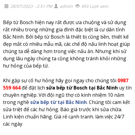
28/07/2023 - 2:51 PM
admin
493 Lượt xem
Bếp từ Bosch hiện nay rất được ưa chuộng và sử dụng
rất nhiều trong những gia đình đặc biệt là cư dân tỉnh
Bắc Ninh.
Bởi
bếp từ Bosch là thiết bị cũng bền,
thiết kế
đẹp mắt có nhiều mẫu mã, các chế độ nấu linh hoạt giúp
chúng ta dễ dàng hơn trong việc nấu ăn. Nhưng khi sử
dụng lâu ngày chúng ta cũng không tránh khỏi những
hư hỏng của bếp từ.
Khi gặp sự cố hư hỏng hãy gọi ngay cho chúng tôi
0987
559 664
để đặt lịch
sửa bếp từ Bosch tại Bắc Ninh
uy tín
chuyên nghiệp. Với đội ngũ thợ có kinh nhiệm 10 năm
trong nghề
sửa bếp từ tại Bắc Ninh
. Chúng tôi cam kết
sửa triệt để các hư hỏng. Báo giá trước khi sửa chữa.
Linh kiện chuẩn hãng. Giá rẻ cạnh tranh. làm việc 24/7
các ngày