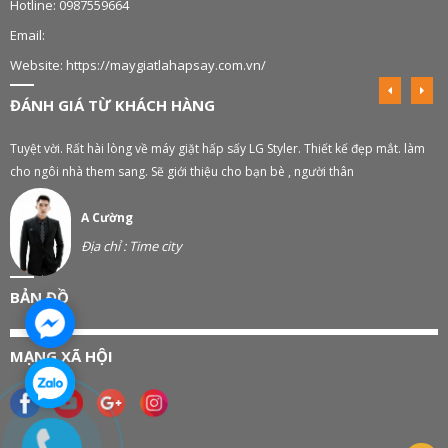
Hotline: 0987559664
Email:
Website: https://maygiatlahapsay.com.vn/
ĐÁNH GIÁ TỪ KHÁCH HÀNG
Tuyệt vời. Rất hài lòng về máy giặt hấp sấy LG Styler. Thiết kế đẹp mắt. làm
M
cho ngôi nhà them sang. Sẽ giới thiệu cho bạn bè , người thân
A Cường
Địa chỉ : Time city
BẢN ĐỒ
MẠNG XÃ HỘI