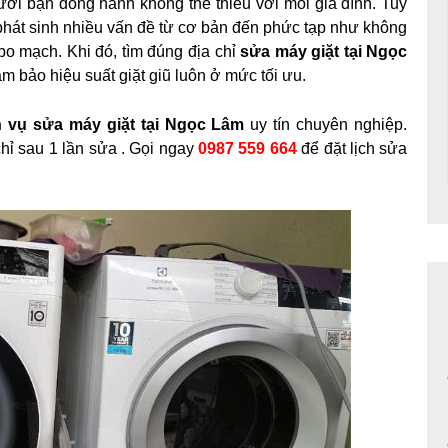
gười bạn đồng hành không thể thiếu với mỗi gia đình. Tuy
ể phát sinh nhiều vấn đề từ cơ bản đến phức tạp như không
bo mạch. Khi đó, tìm đúng địa chỉ
sửa máy giặt tại Ngọc
ảm bảo hiệu suất giặt giũ luôn ở mức tối ưu.
h vụ sửa máy giặt tại Ngọc Lâm
uy tín chuyên nghiệp.
hỉ sau 1 lần sửa . Gọi ngay
0987 559 664
để đặt lịch sửa