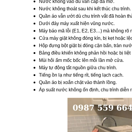
Nước không vào dù van cấp đã mở.
Nước không thoát sau khi kết thúc chu trình.
Quần áo vẫn ướt dù chu trình vắt đã hoàn th
Dưới đáy máy xuất hiện vũng nước.
Máy báo mã lỗi (E1, E2, E3…) mà không rõ 
Cửa máy giặt không đóng kín, bị kẹt hoặc lệ
Hộp đựng bột giặt bị đóng cặn bẩn, tràn nướ
Bảng điều khiển không phản hồi hoặc bị liệt 
Mùi hôi ẩm mốc bốc lên mỗi lần mở cửa.
Máy tự động tắt nguồn giữa chu trình.
Tiếng ồn lạ như tiếng rít, tiếng lạch cạch.
Quần áo bị xoắn chặt vào thành lồng.
Áp suất nước không ổn định, chu trình diễn 