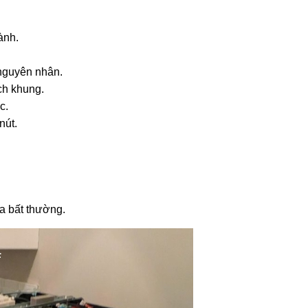
ành.
nguyên nhân.
ch khung.
c.
nút.
ra bất thường.