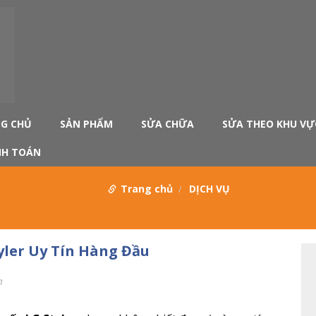
G CHỦ
SẢN PHẨM
SỬA CHỮA
SỬA THEO KHU VỰ
H TOÁN
Trang chủ
DỊCH VỤ
yler Uy Tín Hàng Đầu
m