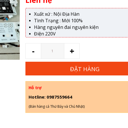
Xuất xứ : Nội Địa Hàn
Tình Trạng : Mới 100%
Hàng nguyên đai nguyên kiện
Điện 220V
Số
-
+
lượng
ĐẶT HÀNG
Hỗ trợ
Hotline: 0987559664
(Bán hàng cả Thứ Bảy và Chủ Nhật)