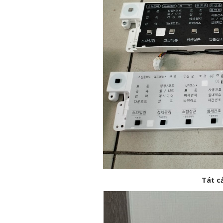
Tát c