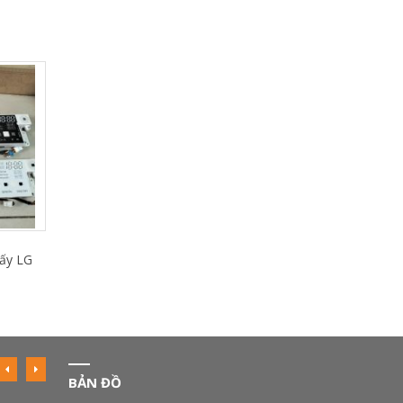
Sấy LG
BẢN ĐỒ