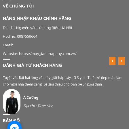
VỀ CHÚNG TÔI
HÀNG NHẬP KHẨU CHÍNH HÃNG
Địa chỉ: Nguyễn văn cừ Long Biên Hà Nội
Hotline: 0987559664
Email:
Website: https://maygiatlahapsay.com.vn/
ĐÁNH GIÁ TỪ KHÁCH HÀNG
Tuyệt vời. Rất hài lòng về máy giặt hấp sấy LG Styler. Thiết kế đẹp mắt. làm
M
cho ngôi nhà them sang. Sẽ giới thiệu cho bạn bè , người thân
A Cường
Địa chỉ : Time city
BẢN ĐỒ