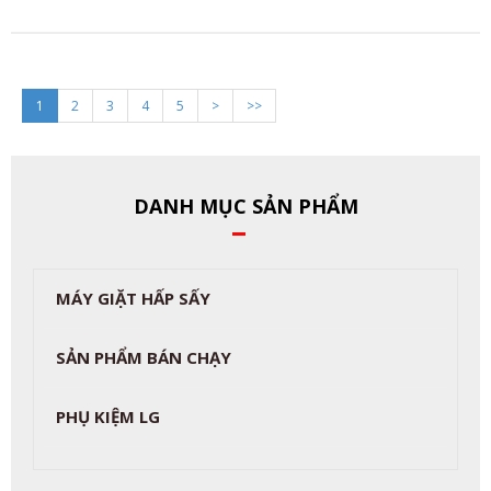
1
2
3
4
5
>
>>
DANH MỤC SẢN PHẨM
MÁY GIẶT HẤP SẤY
SẢN PHẨM BÁN CHẠY
PHỤ KIỆM LG