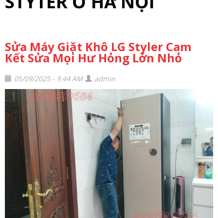
STYTER Ở HÀ NỘI
Sửa Máy Giặt Khô LG Styler Cam
Kết Sửa Mọi Hư Hỏng Lớn Nhỏ
05/09/2025 - 9:44 AM
admin